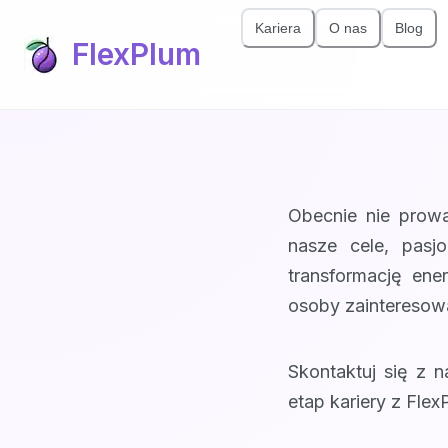
Kariera
O nas
Blog
FlexPlum
Obecnie nie prowa
nasze cele, pasj
transformację en
osoby zainteresowa
Skontaktuj się z 
etap kariery z Flex